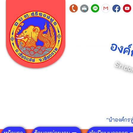
อ
ง
ค
์
S
r
i
d
o
"นำองค์กรส