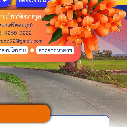
น
ติดต่อเจ้าหน้าที่
า ภัทรจิตรากุล
บต.ศรีดอนมูล)
06-4265-3222
arada92@gmail.com
ถลงนโยบาย
สารจากนายกฯ