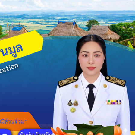
ล
ม
ู
น
อ
n
o
i
t
a
z
มีส่วนร่วม"