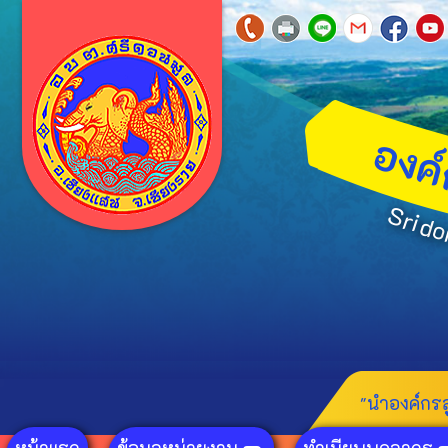
อ
ง
S
r
i
d
"นำองค์กรส