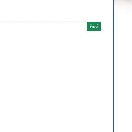
พิมพ์