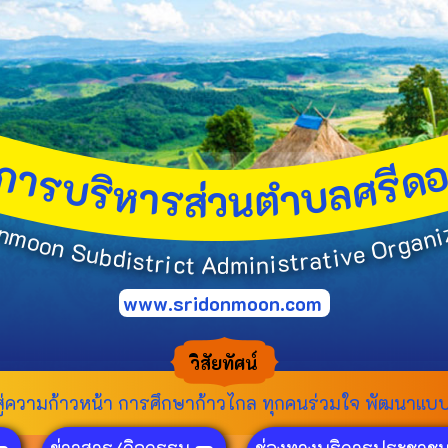
ค
์
ก
า
ด
ร
ร
ี
บ
ศ
ร
ล
ห
ิ
บ
า
ำ
ร
ต
น
ส
ว
o
n
i
m
n
a
o
g
o
n
r
O
S
u
e
v
b
d
i
t
a
i
s
r
t
t
s
r
c
i
i
n
t
m
A
i
d
www.sridonmoon.com
วิสัยทัศน์
ู่ความก้าวหน้า การศึกษาก้าวไกล ทุกคนร่วมใจ พัฒนาแบบ