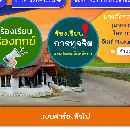
ข่าวสาร/กิจกรรม
ช่องทางบริการประชาช
นางภัครด
(นายก อ
โทร. 
อีเมล์ Phak
คำแ
แบบคำร้องทั่วไป