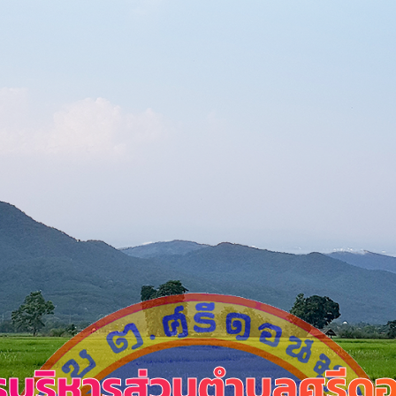
รบริหารส่วนตำบลศรีด